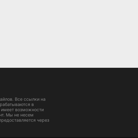
йлов. Все ссылки на
брабатываются в
 имеет возможности
нт. Мы не несем
 предоставляется через