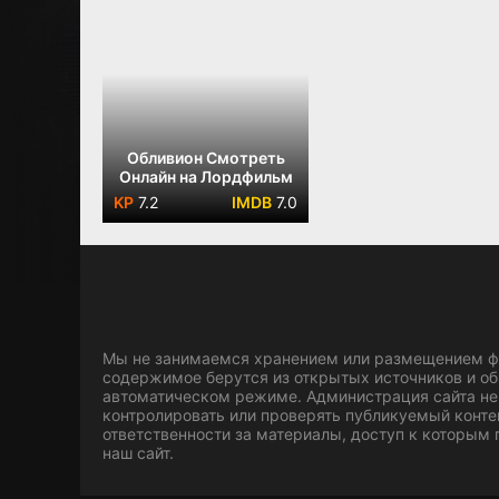
Обливион Смотреть
Онлайн на Лордфильм
7.2
7.0
Мы не занимаемся хранением или размещением фа
содержимое берутся из открытых источников и о
автоматическом режиме. Администрация сайта не
контролировать или проверять публикуемый конте
ответственности за материалы, доступ к которым
наш сайт.