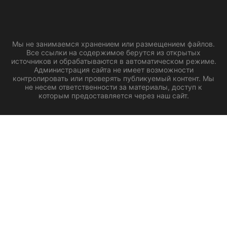
Мы не занимаемся хранением или размещением файлов.
Все ссылки на содержимое берутся из открытых
источников и обрабатываются в автоматическом режиме.
Администрация сайта не имеет возможности
контролировать или проверять публикуемый контент. Мы
не несем ответственности за материалы, доступ к
которым предоставляется через наш сайт.