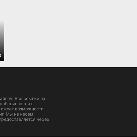
0
йлов. Все ссылки на
брабатываются в
 имеет возможности
нт. Мы не несем
 предоставляется через