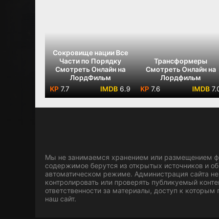
Сокровище нации Все
Части по Порядку
Трансформеры
Смотреть Онлайн на
Смотреть Онлайн на
ЛордФильм
Лордфильм
7.7
6.9
7.6
7.
Мы не занимаемся хранением или размещением фа
содержимое берутся из открытых источников и о
автоматическом режиме. Администрация сайта не
контролировать или проверять публикуемый конте
ответственности за материалы, доступ к которым
наш сайт.