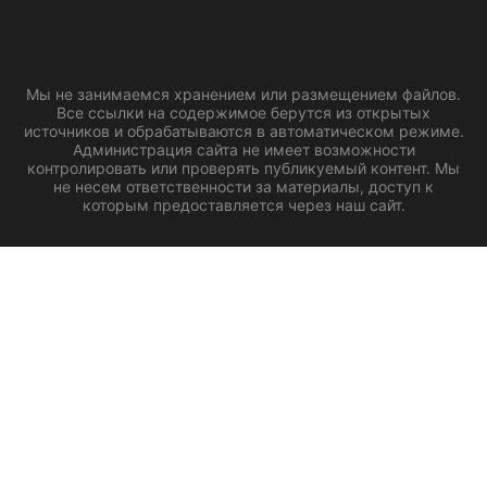
Мы не занимаемся хранением или размещением файлов.
Все ссылки на содержимое берутся из открытых
источников и обрабатываются в автоматическом режиме.
Администрация сайта не имеет возможности
контролировать или проверять публикуемый контент. Мы
не несем ответственности за материалы, доступ к
которым предоставляется через наш сайт.