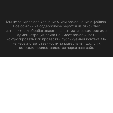
Мы не занимаемся хранением или размещением файлов.
Все ссылки на содержимое берутся из открытых
источников и обрабатываются в автоматическом режиме.
Администрация сайта не имеет возможности
контролировать или проверять публикуемый контент. Мы
не несем ответственности за материалы, доступ к
которым предоставляется через наш сайт.