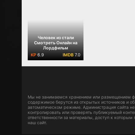
Человек из стали
Смотреть Онлайн на
Лордфильм
6.9
7.0
Мы не занимаемся хранением или размещением фа
содержимое берутся из открытых источников и о
автоматическом режиме. Администрация сайта не
контролировать или проверять публикуемый конте
ответственности за материалы, доступ к которым
наш сайт.