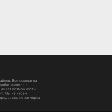
йлов. Все ссылки на
брабатываются в
 имеет возможности
нт. Мы не несем
 предоставляется через