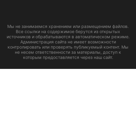
Мы не занимаемся хранением или размещением файлов.
Все ссылки на содержимое берутся из открытых
источников и обрабатываются в автоматическом режиме.
Администрация сайта не имеет возможности
контролировать или проверять публикуемый контент. Мы
не несем ответственности за материалы, доступ к
которым предоставляется через наш сайт.