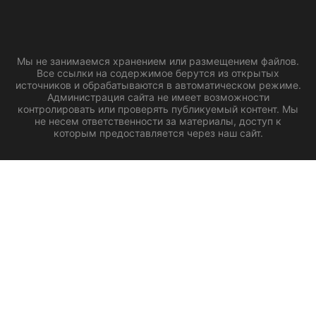
Мы не занимаемся хранением или размещением файлов.
Все ссылки на содержимое берутся из открытых
источников и обрабатываются в автоматическом режиме.
Администрация сайта не имеет возможности
контролировать или проверять публикуемый контент. Мы
не несем ответственности за материалы, доступ к
которым предоставляется через наш сайт.