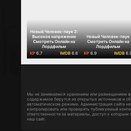
Новый Человек-паук 2:
Высокое напряжение
Новый Человек-паук
Смотреть Онлайн на
Смотреть Онлайн на
Лордфильм
Лордфильм
6.7
6.6
6.9
6.
Мы не занимаемся хранением или размещением фа
содержимое берутся из открытых источников и о
автоматическом режиме. Администрация сайта не
контролировать или проверять публикуемый конте
ответственности за материалы, доступ к которым
наш сайт.