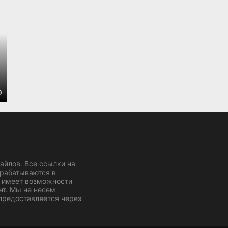
9
йлов. Все ссылки на
брабатываются в
 имеет возможности
нт. Мы не несем
 предоставляется через