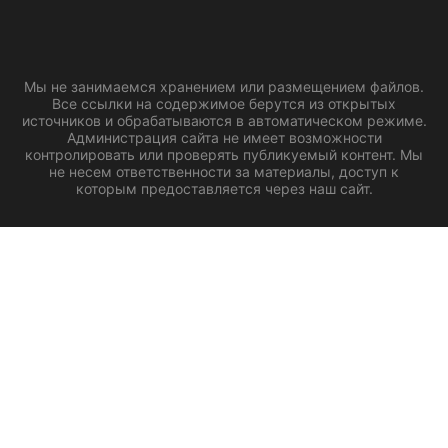
Мы не занимаемся хранением или размещением файлов.
Все ссылки на содержимое берутся из открытых
источников и обрабатываются в автоматическом режиме.
Администрация сайта не имеет возможности
контролировать или проверять публикуемый контент. Мы
не несем ответственности за материалы, доступ к
которым предоставляется через наш сайт.