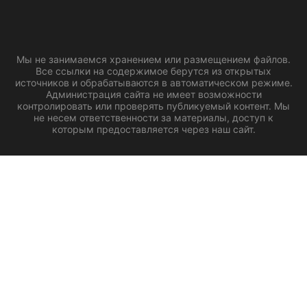
Мы не занимаемся хранением или размещением файлов.
Все ссылки на содержимое берутся из открытых
источников и обрабатываются в автоматическом режиме.
Администрация сайта не имеет возможности
контролировать или проверять публикуемый контент. Мы
не несем ответственности за материалы, доступ к
которым предоставляется через наш сайт.