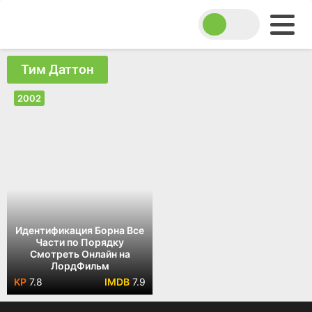
Тим Даттон
2002
Идентификация Борна Все
Части по Порядку
Смотреть Онлайн на
ЛордФильм
7.8
7.9