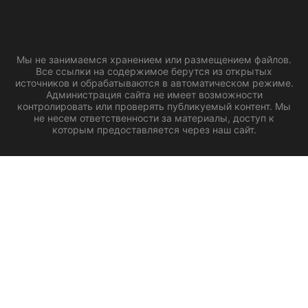
Мы не занимаемся хранением или размещением файлов.
Все ссылки на содержимое берутся из открытых
источников и обрабатываются в автоматическом режиме.
Администрация сайта не имеет возможности
контролировать или проверять публикуемый контент. Мы
не несем ответственности за материалы, доступ к
которым предоставляется через наш сайт.