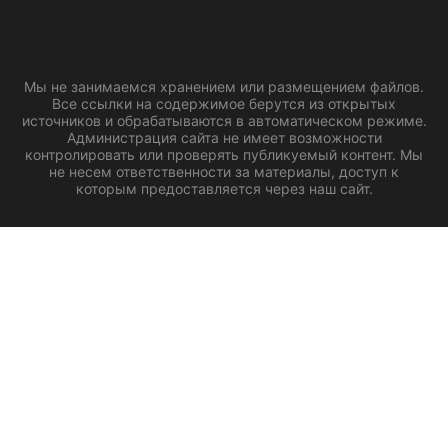
Мы не занимаемся хранением или размещением файлов.
Все ссылки на содержимое берутся из открытых
источников и обрабатываются в автоматическом режиме.
Администрация сайта не имеет возможности
контролировать или проверять публикуемый контент. Мы
не несем ответственности за материалы, доступ к
которым предоставляется через наш сайт.