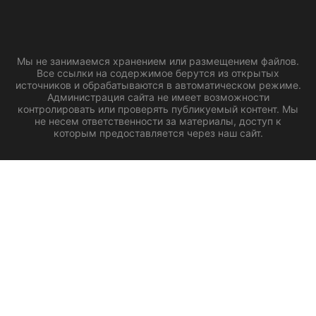
Мы не занимаемся хранением или размещением файлов.
Все ссылки на содержимое берутся из открытых
источников и обрабатываются в автоматическом режиме.
Администрация сайта не имеет возможности
контролировать или проверять публикуемый контент. Мы
не несем ответственности за материалы, доступ к
которым предоставляется через наш сайт.