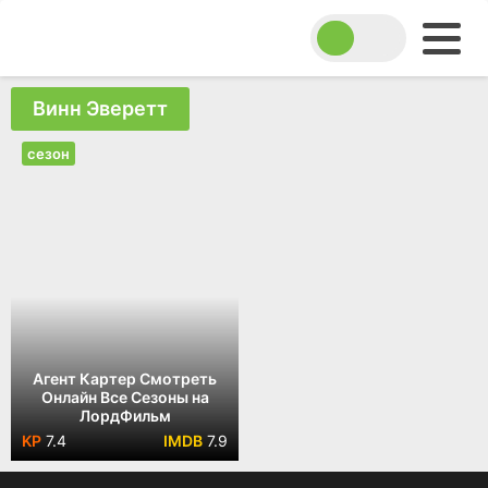
Винн Эверетт
сезон
Агент Картер Смотреть
Онлайн Все Сезоны на
ЛордФильм
7.4
7.9