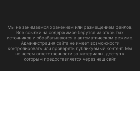
Мы не занимаемся хранением или размещением файлов.
Все ссылки на содержимое берутся из открытых
источников и обрабатываются в автоматическом режиме.
Администрация сайта не имеет возможности
контролировать или проверять публикуемый контент. Мы
не несем ответственности за материалы, доступ к
которым предоставляется через наш сайт.