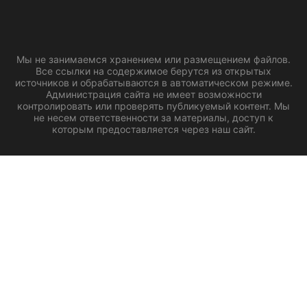
Мы не занимаемся хранением или размещением файлов.
Все ссылки на содержимое берутся из открытых
источников и обрабатываются в автоматическом режиме.
Администрация сайта не имеет возможности
контролировать или проверять публикуемый контент. Мы
не несем ответственности за материалы, доступ к
которым предоставляется через наш сайт.