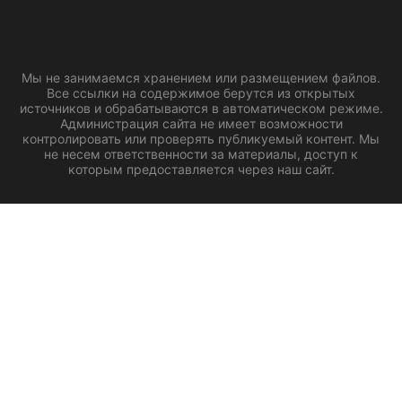
Мы не занимаемся хранением или размещением файлов.
Все ссылки на содержимое берутся из открытых
источников и обрабатываются в автоматическом режиме.
Администрация сайта не имеет возможности
контролировать или проверять публикуемый контент. Мы
не несем ответственности за материалы, доступ к
которым предоставляется через наш сайт.