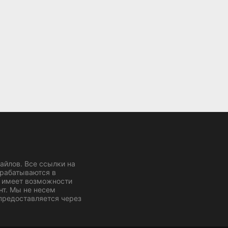
йлов. Все ссылки на
брабатываются в
 имеет возможности
нт. Мы не несем
 предоставляется через