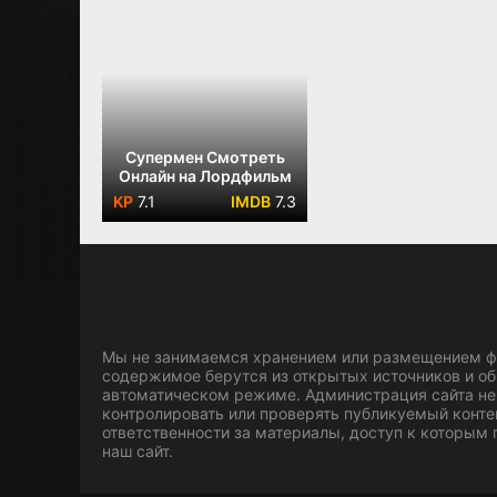
Супермен Смотреть
Онлайн на Лордфильм
7.1
7.3
Мы не занимаемся хранением или размещением фа
содержимое берутся из открытых источников и о
автоматическом режиме. Администрация сайта не
контролировать или проверять публикуемый конте
ответственности за материалы, доступ к которым
наш сайт.