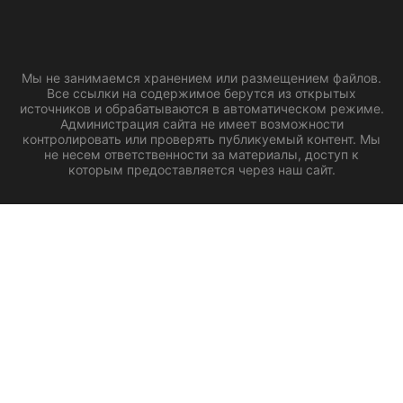
Мы не занимаемся хранением или размещением файлов.
Все ссылки на содержимое берутся из открытых
источников и обрабатываются в автоматическом режиме.
Администрация сайта не имеет возможности
контролировать или проверять публикуемый контент. Мы
не несем ответственности за материалы, доступ к
которым предоставляется через наш сайт.