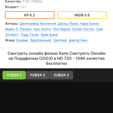
Качество:
FHD (1080p)
На фоне внутренних конфликтов и гонки за Халком
развивается противостояние между наукой, военной
Возраст:
12+
машиной и человеческими чувствами. Фильм подчеркивает
тему борьбы разума и эмоций, а также принятия себя и
6.2
5.6
ответственности за собственные поступки. Брюс Бэннер —
персонаж, разрывающийся между стремлением к спокойной
Актеры:
Дженнифер Коннелли
,
Джош Лукас
,
Кара Буоно
,
жизни и неукротимой силой, которую он неизбежно носит в
Кевин О. Ранкин
,
Ник Нолти
,
Пол Керси
,
Селия Уэстон
,
Сэм
себе, становясь символом внутренних страхов и мощи,
скрытых в каждом человеке.
Эллиотт
,
Тодд Тэсэн
,
Эрик Бана
Жанр:
боевик
,
Зарубежный
,
триллер
,
фантастика
Смотреть онлайн фильм Халк Смотреть Онлайн
на Лордфильм (2003) в HD 720 - 1080 качестве
бесплатно
ПЛЕЕР 1
ПЛЕЕР 2
ПЛЕЕР 3