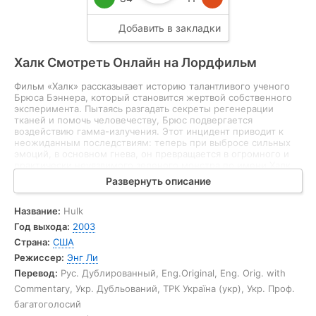
Халк Смотреть Онлайн на Лордфильм
Фильм «Халк» рассказывает историю талантливого ученого
Брюса Бэннера, который становится жертвой собственного
эксперимента. Пытаясь разгадать секреты регенерации
тканей и помочь человечеству, Брюс подвергается
воздействию гамма-излучения. Этот инцидент приводит к
неожиданным последствиям: теперь при выбросе сильных
эмоций, в основном гнева, он превращается в огромного и
практически неуязвимого зеленого монстра по имени Халк.
Эта серьезная перемена полностью меняет жизнь Брюса,
превращая его в объект охоты военных и научного интереса.
Пытаясь справиться с новой сущностью внутри себя, Брюс
Название:
Hulk
вынужден скрываться от людей, которые хотят использовать
Год выхода:
2003
его способности в своих целях, а также от пытающихся его
Страна:
США
остановить государственных структур. Постепенно он
осознает, что не в силах контролировать превращение, и
Режиссер:
Энг Ли
ищет способ исцелиться от своего «проклятия». Попутно
Перевод:
Рус. Дублированный, Eng.Original, Eng. Orig. with
разворачиваются личные драмы, связанные с возлюбленной
Бэннера — Бетти Росс, дочерью генерала, включившегося в
Commentary, Укр. Дубльований, ТРК Україна (укр), Укр. Проф.
поиски Халка.
багатоголосий